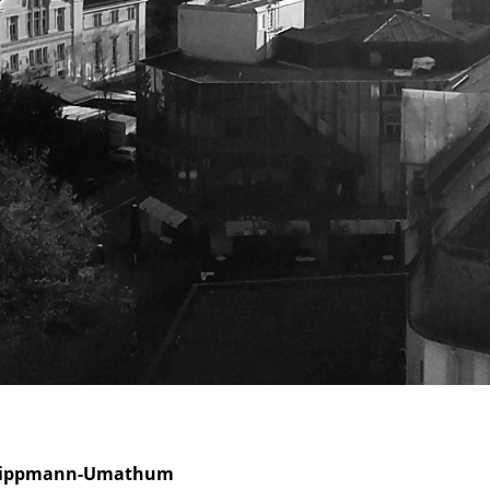
ht Tippmann-Umathum